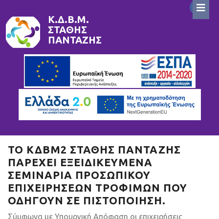
Skip
to
Κ.Δ.Β.Μ.
ΣΤΆΘΗΣ
content
ΠΑΝΤΑΖΉΣ
ΤΟ
ΚΔΒΜ2 ΣΤΑΘΗΣ ΠΑΝΤΑΖΗΣ
ΠΑΡΈΧΕΙ ΕΞΕΙΔΙΚΕΥΜΈΝΑ
ΣΕΜΙΝΆΡΙΑ ΠΡΟΣΩΠΙΚΟΎ
ΕΠΙΧΕΙΡΉΣΕΩΝ ΤΡΟΦΊΜΩΝ ΠΟΥ
ΟΔΗΓΟΎΝ ΣΕ ΠΙΣΤΟΠΟΊΗΣΗ.
Σύμφωνα με Υπουργική Απόφαση οι επιχειρήσεις