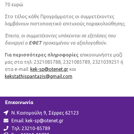
70 ευρώ
Στο τέλος κάθε Προγράμματος οι συμμετέχοντες
λαμβάνουν πιστοποιητικό επιτυχούς παρακολούθησης.
Έπειτα, οι συμμετέχοντες υπόκεινται σε εξετάσεις που
διενεργεί ο
ΕΦΕΤ
προκειμένου να αξιολογηθούν.
Για περισσότερες πληροφορίες
επικοινωνήστε μαζί
μας στα τηλ: 2321085788, 2321085789, 2321039251 ή
στα e-mail:
kek-sp@otenet.gr
και
kekstathispantazis@gmail.com
Επικοινωνία
Ν. Κασομούλη 9, Σέρρες 62123
Email:
kek-sp@otenet.gr
Τηλ: 23210-85789