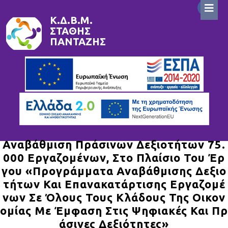
Skip
to
Κ.Δ.Β.Μ.
ΣΤΆΘΗΣ
content
ΠΑΝΤΑΖΉΣ
Αναβάθμιση Πράσινων Δεξιοτήτων 75.
000 Εργαζομένων, Στο Πλαίσιο Του Έρ
Γου «Προγράμματα Αναβάθμισης Δεξιο
Τήτων Και Επανακατάρτισης Εργαζομέ
Νων Σε Όλους Τους Κλάδους Της Οικον
Ομίας Με Έμφαση Στις Ψηφιακές Και Πρ
Άσινες Δεξιότητες»