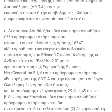
αποκλειστικά μέσω gov.gr, προς τη Δημόσια Υπηρεσία
Απασχόλησης (Δ.ΥΠ.Α.) και την
επισυνάπτετε κατά την υποβολής της «Φόρμας
συμμετοχής» και στην οποία αναφέρετε ότι:
α. Δεν παρακολουθώ ή/και δεν έχω παρακολουθήσει
άλλο πρόγραμμα κατάρτισης που
υλοποιείται στο πλαίσιο της Δράσης 16747
«Μεταρρύθμιση των ενεργητικών πολιτικών
απασχόλησης», του Εθνικού Σχεδίου Ανάκαμψης και
Ανθεκτικότητας “Ελλάδα 2.0” με τη
χρηματοδότηση της Ευρωπαϊκής Ένωσης-
NextGeneration EU, ήτοι το πρόγραμμα κατάρτισης
«Επιχορήγηση της Δ.ΥΠ.Α για την υλοποίηση του έργου:
Ολοκληρωμένη Δράση Κατάρτισης
και Απασχόλησης ανέργων ηλικίας 25 έως 45 ετών».
β. Δεν παρακολουθώ και δεν έχω παρακολουθήσει
πρόγραμμα κατάρτισης στο ίδιο
αντικείμενο κατά τα τελευταία δύο (2) έτη πριν από τη