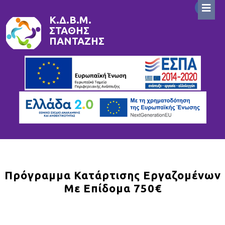
Skip
to
Κ.Δ.Β.Μ.
ΣΤΆΘΗΣ
content
ΠΑΝΤΑΖΉΣ
Πρόγραμμα Κατάρτισης Εργαζομένων
Με Επίδομα 750€